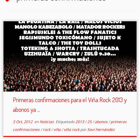
Primeras confirmaciones para el Viña Rock 2013 y
abonos ya ...
3 Oct, 2012
en
Noticias
Etiquetado
2013
/
25
/
abonos
/
primeras
confirmaciones
/
rock
/
viña
/
viña rock
por
Xavi Hernández