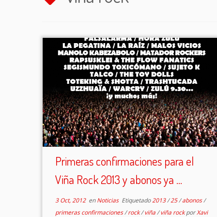
Primeras confirmaciones para el
Viña Rock 2013 y abonos ya ...
3 Oct, 2012
en
Noticias
Etiquetado
2013
/
25
/
abonos
/
primeras confirmaciones
/
rock
/
viña
/
viña rock
por
Xavi