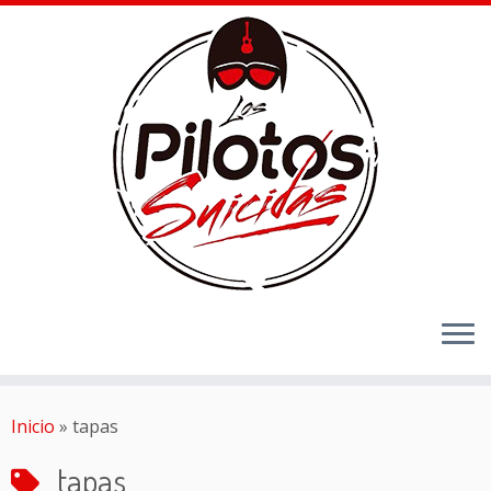
Inicio
»
tapas
tapas