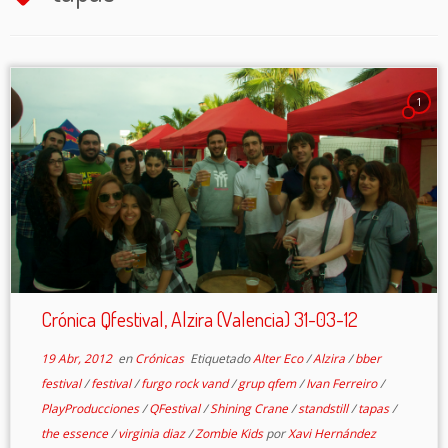
1
Crónica Qfestival, Alzira (Valencia) 31-03-12
19 Abr, 2012
en
Crónicas
Etiquetado
Alter Eco
/
Alzira
/
bber
festival
/
festival
/
furgo rock vand
/
grup qfem
/
Ivan Ferreiro
/
PlayProducciones
/
QFestival
/
Shining Crane
/
standstill
/
tapas
/
the essence
/
virginia diaz
/
Zombie Kids
por
Xavi Hernández