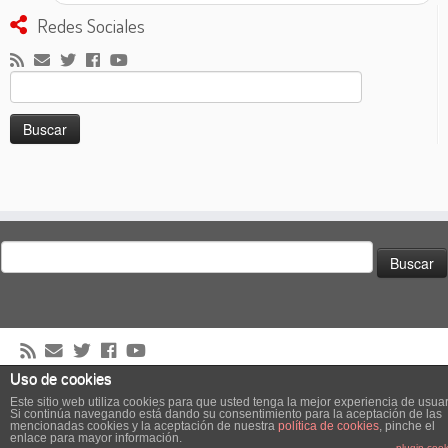
Redes Sociales
Buscar:
Buscar:
Uso de cookies
·
© 2026
El Club de los Pilotos Suicidas
·
Creado con
·
Este sitio web utiliza cookies para que usted tenga la mejor experiencia de usuar
Diseñado con el
Tema Customizr
·
Si continúa navegando está dando su consentimiento para la aceptación de las
mencionadas cookies y la aceptación de nuestra
política de cookies
, pinche el
Podcast powered by
podPress v8.8.10.17
enlace para mayor información.
plugin cook