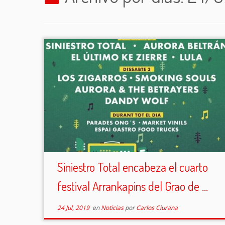
Siniestro Total encabeza el cuarto
festival Arrankapins del Grao de ...
24 Jul, 2019
en
Noticias
por
Carlos Ciurana