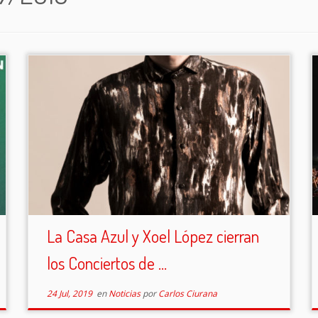
La Casa Azul y Xoel López cierran
los Conciertos de ...
24 Jul, 2019
en
Noticias
por
Carlos Ciurana