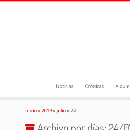
Noticias
Crónicas
Album
Inicio
»
2019
»
julio
»
24
Archivo por días:
24/0