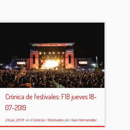
Crónica de festivales: FIB jueves 18-
07-2019
24 Jul, 2019
en
Crónicas
/
Festivales
por
Xavi Hernández