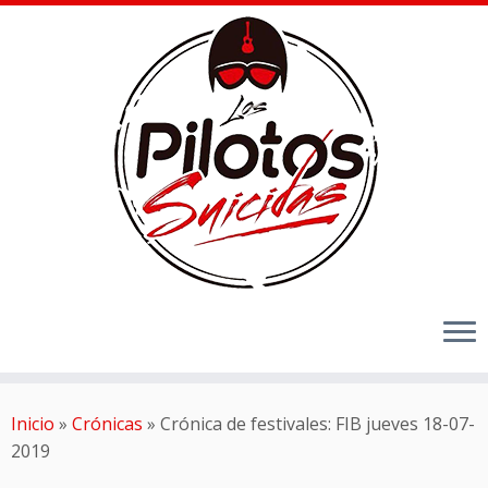
Inicio
»
Crónicas
»
Crónica de festivales: FIB jueves 18-07-
2019