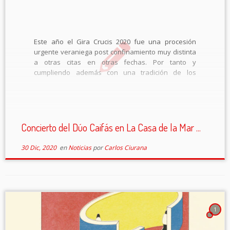
Este año el Gira Crucis 2020 fue una procesión
urgente veraniega post confinamiento muy distinta
a otras citas en otras fechas. Por tanto y
cumpliendo además con una tradición de los
últimos años el Dúo Caifás justifica exportar una
actuación al calendario navideño juntando así […]
Concierto del Dúo Caifás en La Casa de la Mar ...
30 Dic, 2020
en
Noticias
por
Carlos Ciurana
1