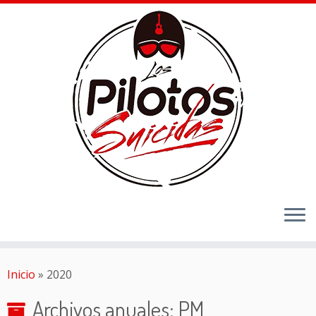
Inicio
»
2020
Archivos anuales:
PM