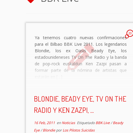
20
Ya tenemos cuatro nuevas confirmaciones
para el Bilbao BBK Live 2011. Los legendarios
Blondie, los ex Oasis Beady Eye, los
estadounideneses TV On The Radio y la banda
de pop-rock euskaldun Ken Zazpi pasan a
formar parte de la nómina de artistas que
estarán en […]
BLONDIE, BEADY EYE, TV ON THE
RADIO Y KEN ZAZPI, ...
16 Feb, 2011
en
Noticias
Etiquetado
BBK Live
/
Beady
Eye
/
Blondie
por
Los Pilotos Suicidas