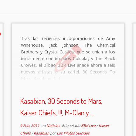
Tras las recientes incorporaciones de Amy
Winehouse, Jack Johnson, The Chemical
Brothers y Crystal Castles, que se unían a los
inicialmente confirmados Coldplay y The Black
Crowes, el Bilbao BBK Live añade ahora a seis
nuevos artistas a su cartel. 30 Seconds To
Mars, Kasabian, […]
Kasabian, 30 Seconds to Mars,
Kaiser Chiefs, !!!, M-Clan y ...
9 Feb, 2011
en
Noticias
Etiquetado
BBK Live
/
Kaiser
Chiefs
/
Kasabian
por
Los Pilotos Suicidas