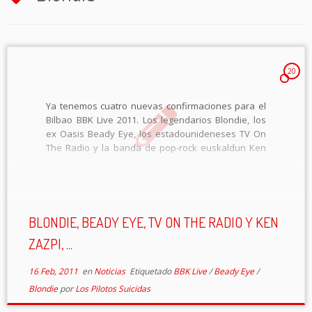
20
Ya tenemos cuatro nuevas confirmaciones para el
Bilbao BBK Live 2011. Los legendarios Blondie, los
ex Oasis Beady Eye, los estadounideneses TV On
The Radio y la banda de pop-rock euskaldun Ken
Zazpi pasan a formar parte de la nómina de
artistas que estarán en […]
BLONDIE, BEADY EYE, TV ON THE RADIO Y KEN
ZAZPI, ...
16 Feb, 2011
en
Noticias
Etiquetado
BBK Live
/
Beady Eye
/
Blondie
por
Los Pilotos Suicidas