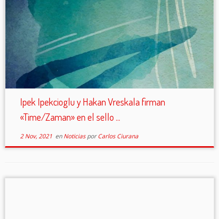
Ipek Ipekcioglu y Hakan Vreskala firman
«Time/Zaman» en el sello ...
2 Nov, 2021
en
Noticias
por
Carlos Ciurana