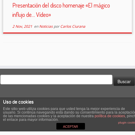
Presentación del disco homenaje «El mágico
influjo de… Vídeo»
2 Nov, 2021
en
Noticias
por
Carlos Ciurana
Buscar:
Uso de cookies
Este sitio web utiliza cookies para que usted tenga la mejor experiencia de
usuario. Si continúa navegando está dando su consentimiento para la aceptació
de las mencionadas cookies y la aceptación de nuestra
política de cookies
, pinc
·
© 2026
El Club de los Pilotos Suicidas
·
Creado con
·
el enlace para mayor información.
plugin cook
Diseñado con el
Tema Customizr
·
ACEPTAR