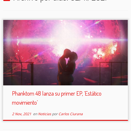
Phanktom 48 lanza su primer EP, ‘Estático
movimiento’
2 Nov, 2021
en
Noticias
por
Carlos Ciurana