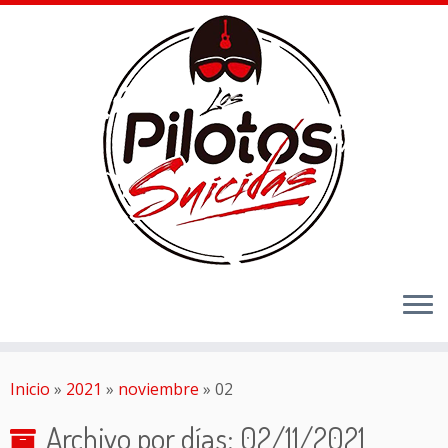
Inicio
»
2021
»
noviembre
»
02
Archivo por días:
02/11/2021