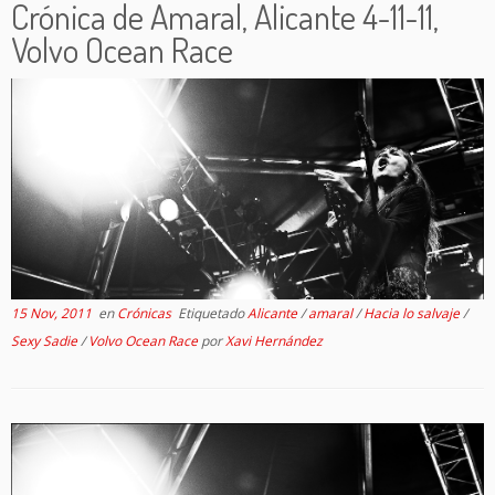
Crónica de Amaral, Alicante 4-11-11,
Volvo Ocean Race
15 Nov, 2011
en
Crónicas
Etiquetado
Alicante
/
amaral
/
Hacia lo salvaje
/
Sexy Sadie
/
Volvo Ocean Race
por
Xavi Hernández