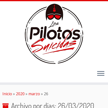
Inicio
»
2020
»
marzo
»
26
Archivo por días:
26/03/2020