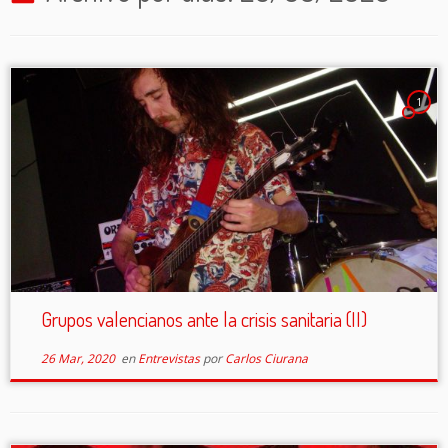
1
Grupos valencianos ante la crisis sanitaria (II)
26 Mar, 2020
en
Entrevistas
por
Carlos Ciurana