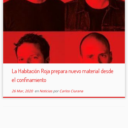
La Habitación Roja prepara nuevo material desde
el confinamiento
26 Mar, 2020
en
Noticias
por
Carlos Ciurana