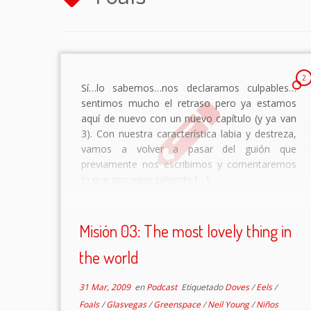
2
Sí…lo sabemos…nos declaramos culpables…
sentimos mucho el retraso pero ya estamos
aquí de nuevo con un nuevo capítulo (y ya van
3). Con nuestra característica labia y destreza,
vamos a volver a pasar del guión que
previamente nos escribimos y comentaremos
lo que nos vaya saliendo […]
Misión 03: The most lovely thing in
the world
31 Mar, 2009
en
Podcast
Etiquetado
Doves
/
Eels
/
Foals
/
Glasvegas
/
Greenspace
/
Neil Young
/
Niños