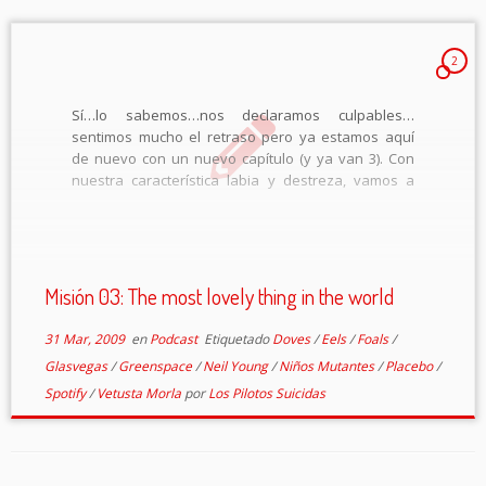
2
Sí…lo sabemos…nos declaramos culpables…
sentimos mucho el retraso pero ya estamos aquí
de nuevo con un nuevo capítulo (y ya van 3). Con
nuestra característica labia y destreza, vamos a
volver a pasar del guión que previamente nos
escribimos y comentaremos lo que nos vaya
saliendo […]
Misión 03: The most lovely thing in the world
31 Mar, 2009
en
Podcast
Etiquetado
Doves
/
Eels
/
Foals
/
Glasvegas
/
Greenspace
/
Neil Young
/
Niños Mutantes
/
Placebo
/
Spotify
/
Vetusta Morla
por
Los Pilotos Suicidas