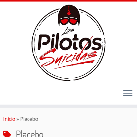
Inicio
»
Placebo
Placebo