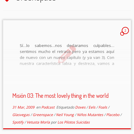
2
Sí…lo sabemos…nos declaramos culpables…
sentimos mucho el retraso pero ya estamos aquí
de nuevo con un nuevo capítulo (y ya van 3). Con
nuestra característica labia y destreza, vamos a
volver a pasar del guión que previamente nos
escribimos y comentaremos lo que nos vaya
saliendo […]
Misión 03: The most lovely thing in the world
31 Mar, 2009
en
Podcast
Etiquetado
Doves
/
Eels
/
Foals
/
Glasvegas
/
Greenspace
/
Neil Young
/
Niños Mutantes
/
Placebo
/
Spotify
/
Vetusta Morla
por
Los Pilotos Suicidas